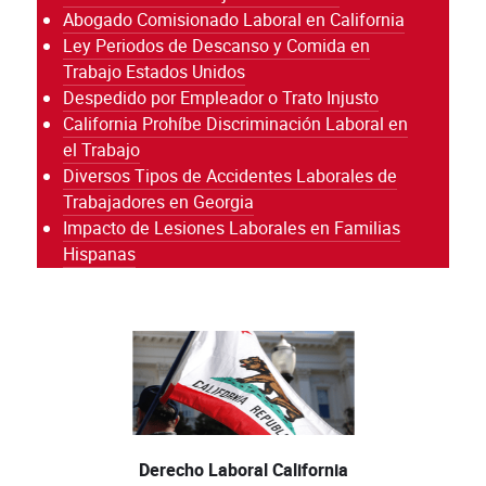
Abogado Comisionado Laboral en California
Ley Periodos de Descanso y Comida en
Trabajo Estados Unidos
Despedido por Empleador o Trato Injusto
California Prohíbe Discriminación Laboral en
el Trabajo
Diversos Tipos de Accidentes Laborales de
Trabajadores en Georgia
Impacto de Lesiones Laborales en Familias
Hispanas
Derecho Laboral California